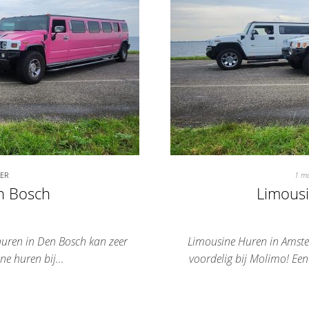
TER
1 m
n Bosch
Limous
uren in Den Bosch kan zeer
Limousine Huren in Amst
ine huren bij…
voordelig bij Molimo! Ee