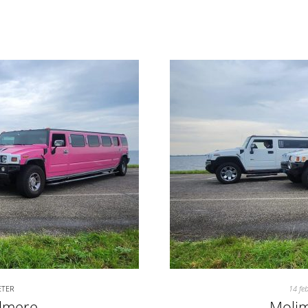
ETER
14 fe
lmere
Moli