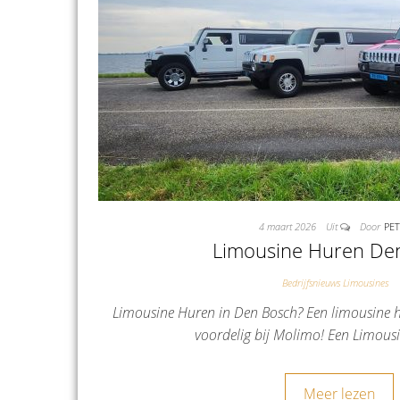
4 maart 2026
Uit
Door
PE
Limousine Huren De
Bedrijfsnieuws Limousines
Limousine Huren in Den Bosch? Een limousine h
voordelig bij Molimo! Een Limous
Meer lezen