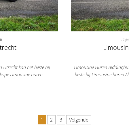
ER
17 fe
trecht
Limousin
 Utrecht kan het beste bij
Limousine Huren Biddinghui
dkope Limousine huren…
beste bij Limousine huren 
1
2
3
Volgende