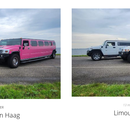
13 m
TER
Limou
en Haag