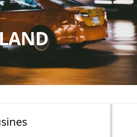
RLAND
sines