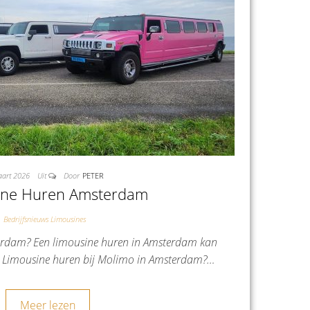
aart 2026
Uit
Door
PETER
ine Huren Amsterdam
Bedrijfsnieuws Limousines
erdam? Een limousine huren in Amsterdam kan
n Limousine huren bij Molimo in Amsterdam?…
Meer lezen