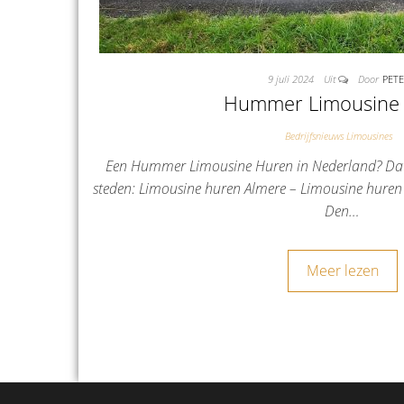
9 juli 2024
Uit
Door
PET
Hummer Limousine
Bedrijfsnieuws Limousines
Een Hummer Limousine Huren in Nederland? Dat
steden: Limousine huren Almere – Limousine hure
Den…
Meer lezen
Berichten paginering