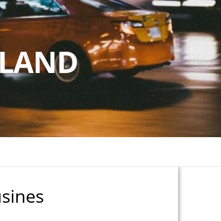
RLAND
sines