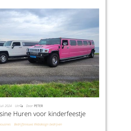
juli 2024
Uit
Door
PETER
ne Huren voor kinderfeestje
mousines
Bedrijfsnieuws Webdesign bedrijven