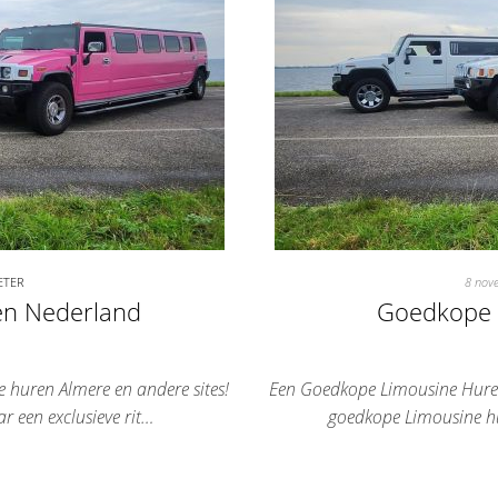
ETER
8 nov
en Nederland
Goedkope 
 huren Almere en andere sites!
Een Goedkope Limousine Huren
r een exclusieve rit…
goedkope Limousine hu