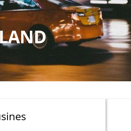
RLAND
sines