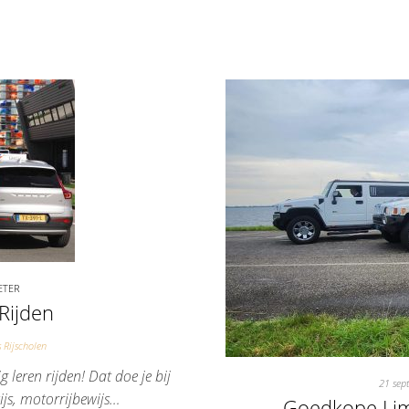
ETER
 Rijden
 Rijscholen
g leren rijden! Dat doe je bij
21 sep
wijs, motorrijbewijs…
Goedkope Lim