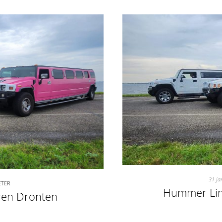
31 ja
ETER
Hummer Lim
ren Dronten