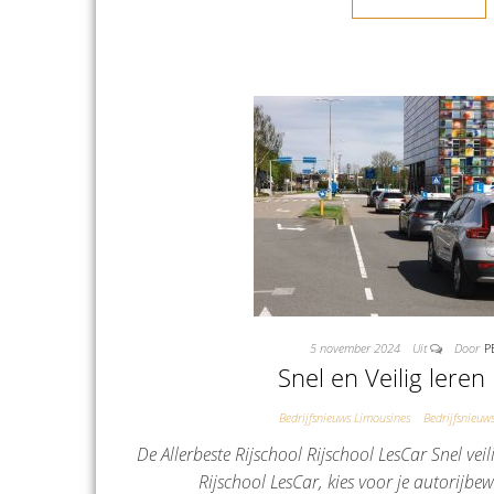
5 november 2024
Uit
Door
P
Snel en Veilig leren
Bedrijfsnieuws Limousines
Bedrijfsnieuws
De Allerbeste Rijschool Rijschool LesCar Snel veili
Rijschool LesCar, kies voor je autorijbe