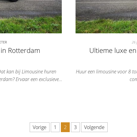
ETER
26 
in Rotterdam
Ultieme luxe en
t kan bij Limousine huren
Huur een limousine voor 8 tot
rdam? Ervaar een exclusieve…
com
Vorige
1
2
3
Volgende