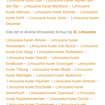
Limousine huren Ede
–
Limousine huren Alphen aan
den Rijn
–
Limousine huren Westland
–
Limousine
huren Alkmaar
–
Limousine huren Emmen
–
Limousine
huren Delft
–
Limousine huren Venlo
–
Limousine huren
Deventer
.
Ook zijn er diverse limousines te huur bij
XL Limousine
.
Limousine huren Almere
–
Limousine huren
Amsterdam
–
Limousine huren Den Bosch
–
Limousine
huren Den Haag
–
Limousine huren Rotterdam
–
Limousine huren Utrecht
–
Limousine huren
Eindhoven
–
Limousine huren Groningen
–
Limousine
huren Tilburg
–
Limousine huren Breda
–
Limousine
huren Nijmegen
–
Limousine huren Apeldoorn
–
Limousine huren Haarlem
–
Limousine huren Arnhem
–
Limousine huren Enschede
–
Limousine huren
Amersfoort
–
Limousine huren Zaanstad
–
Limousine
huren Haarlemmermeer
–
Limousine huren Zwolle
–
Limousine huren Zoetermeer
–
Limousine huren