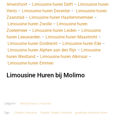
Amersfoort
–
Limousine huren Delft
–
Limousine huren
Venlo
–
Limousine huren Deventer
–
Limousine huren
Zaanstad
–
Limousine huren Haarlemmermeer
–
Limousine huren Zwolle
–
Limousine huren
Zoetermeer
–
Limousine huren Leiden
–
Limousine
huren Leeuwarden
–
Limousine huren Maastricht
–
Limousine huren Dordrecht
–
Limousine huren Ede
–
Limousine huren Alphen aan den Rijn
–
Limousine
huren Westland
–
Limousine huren Alkmaar
–
Limousine huren Emmen
Limousine Huren bij Molimo
Koop hier je CD
Categorie
Bedrijfsnieuws Limousines
Tags
Chrysler Limousine
Chrysler Tuxedo Limousine
goedkope limousine huren