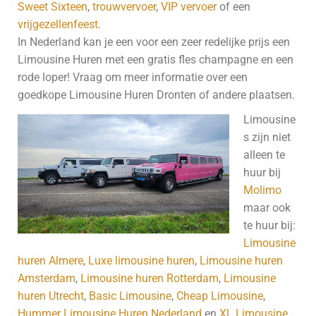
Sweet Sixteen
,
trouwvervoer
,
VIP vervoer
of een
vrijgezellenfeest
.
In Nederland kan je een voor een zeer redelijke prijs een
Limousine Huren met een gratis fles champagne en een
rode loper! Vraag om meer informatie over een
goedkope Limousine Huren Dronten of andere plaatsen.
Limousine
s zijn niet
alleen te
huur bij
Molimo
maar ook
te huur bij:
Limousine
huren Almere
,
Luxe limousine huren
,
Limousine huren
Amsterdam
,
Limousine huren Rotterdam
,
Limousine
huren Utrecht
,
Basic Limousine
,
Cheap Limousine
,
Hummer Limousine Huren Nederland
en
XL Limousine
.