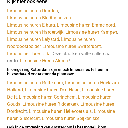
Kijk hier ook eens:
Limousine huren Dronten
,
Limousine huren Biddinghuizen
Limousine huren Elburg
,
Limousine huren Emmeloord
,
Limousine huren Harderwijk
,
Limousine huren Kampen
,
Limousine huren Lelystad
,
Limousine huren
Noordoostpolder
,
Limousine huren Swifterbant
,
Limousine Huren Urk
. Deze plaatsen vallen allemaal
onder
Limousine Huren Almere
!
In omgeving Rotterdam zijn er ook limousines te huur in
bijvoorbeeld onderstaande plaatsen:
Limousine huren Rotterdam
,
Limousine huren Hoek van
Holland
,
Limousine huren Den Haag
,
Limousine huren
Delft
,
Limousine huren Gorinchem
,
Limousine huren
Gouda
,
Limousine huren Ridderkerk
,
Limousine huren
Dordrech
t,
Limousine huren Hellevoetsluis
,
Limousine
huren Sliedrecht
,
Limousine huren Spijkenisse
.
Ook in de omgeving van Amsterdam is het mogelijk om