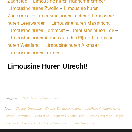
Zaanstad
–
Limousine huren Haarlemmermeer
–
Limousine huren Zwolle
–
Limousine huren
Zoetermeer
–
Limousine huren Leiden
–
Limousine
huren Leeuwarden
–
Limousine huren Maastricht
–
Limousine huren Dordrecht
–
Limousine huren Ede
–
Limousine huren Alphen aan den Rijn
–
Limousine
huren Westland
–
Limousine huren Alkmaar
–
Limousine huren Emmen
Limousine Huren Utrecht!
Koop hier je CD
Categorie
Bedrijfsnieuws Limousines
Tags
Chrysler Limousine
Chrysler Tuxedo Limousine
goedkope limousine huren
Utrecht
Hummer H2 Limousine
Hummer H3 Limousine
Lincoln Limousine
Mega
Hummer H2 Limousine
Party Bus Limousine
Tuxedo Limousine