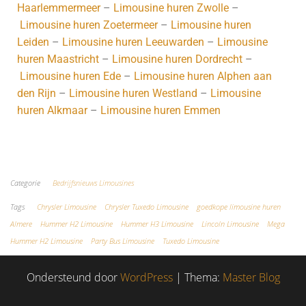
Haarlemmermeer
–
Limousine huren Zwolle
–
Limousine huren Zoetermeer
–
Limousine huren
Leiden
–
Limousine huren Leeuwarden
–
Limousine
huren Maastricht
–
Limousine huren Dordrecht
–
Limousine huren Ede
–
Limousine huren Alphen aan
den Rijn
–
Limousine huren Westland
–
Limousine
huren Alkmaar
–
Limousine huren Emmen
Koop hier je CD’s!
Categorie
Bedrijfsnieuws Limousines
Tags
Chrysler Limousine
Chrysler Tuxedo Limousine
goedkope limousine huren
Almere
Hummer H2 Limousine
Hummer H3 Limousine
Lincoln Limousine
Mega
Hummer H2 Limousine
Party Bus Limousine
Tuxedo Limousine
Ondersteund door
WordPress
|
Thema:
Master Blog