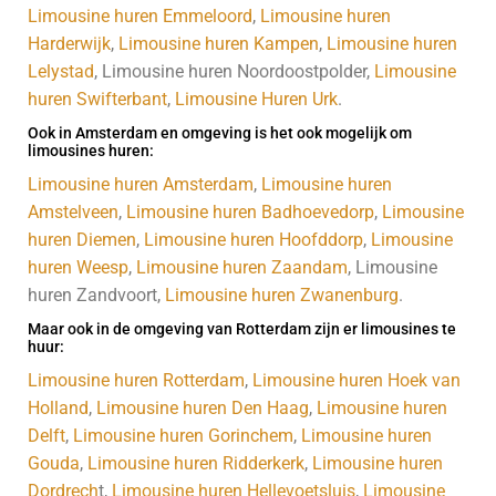
Limousine huren Emmeloord
,
Limousine huren
Harderwijk
,
Limousine huren Kampen
,
Limousine huren
Lelystad
, Limousine huren Noordoostpolder,
Limousine
huren Swifterbant
,
Limousine Huren Urk
.
Ook in Amsterdam en omgeving is het ook mogelijk om
limousines huren:
Limousine huren Amsterdam
,
Limousine huren
Amstelveen
,
Limousine huren Badhoevedorp
,
Limousine
huren Diemen
,
Limousine huren Hoofddorp
,
Limousine
huren Weesp
,
Limousine huren Zaandam
, Limousine
huren Zandvoort,
Limousine huren Zwanenburg
.
Maar ook in de omgeving van Rotterdam zijn er limousines te
huur:
Limousine huren Rotterdam
,
Limousine huren Hoek van
Holland
,
Limousine huren Den Haag
,
Limousine huren
Delft
,
Limousine huren Gorinchem
,
Limousine huren
Gouda
,
Limousine huren Ridderkerk
,
Limousine huren
Dordrech
t,
Limousine huren Hellevoetsluis
,
Limousine