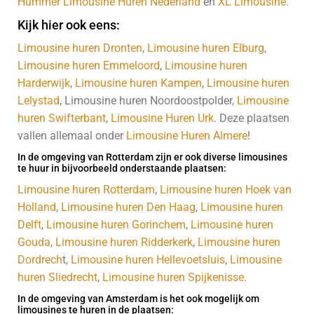
Hummer Limousine Huren Nederland
en
XL Limousine
.
Kijk hier ook eens:
Limousine huren Dronten
,
Limousine huren Elburg
,
Limousine huren Emmeloord
,
Limousine huren
Harderwijk
,
Limousine huren Kampen
,
Limousine huren
Lelystad
, Limousine huren Noordoostpolder,
Limousine
huren Swifterbant
,
Limousine Huren Urk
. Deze plaatsen
vallen allemaal onder
Limousine Huren Almere
!
In de omgeving van Rotterdam zijn er ook diverse limousines
te huur in bijvoorbeeld onderstaande plaatsen:
Limousine huren Rotterdam
,
Limousine huren Hoek van
Holland
,
Limousine huren Den Haag
,
Limousine huren
Delft
,
Limousine huren Gorinchem
,
Limousine huren
Gouda
,
Limousine huren Ridderkerk
,
Limousine huren
Dordrech
t,
Limousine huren Hellevoetsluis
,
Limousine
huren Sliedrecht
,
Limousine huren Spijkenisse
.
In de omgeving van Amsterdam is het ook mogelijk om
limousines te huren in de plaatsen: