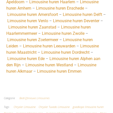
Apeldoorn
–
Limousine huren Haarlem
–
Limousine
huren Arnhem
–
Limousine huren Enschede
–
Limousine huren Amersfoort
–
Limousine huren Delft
–
Limousine huren Venlo
–
Limousine huren Deventer
–
Limousine huren Zaanstad
–
Limousine huren
Haarlemmermeer
–
Limousine huren Zwolle
–
Limousine huren Zoetermeer
–
Limousine huren
Leiden
–
Limousine huren Leeuwarden
–
Limousine
huren Maastricht
–
Limousine huren Dordrecht
–
Limousine huren Ede
–
Limousine huren Alphen aan
den Rijn
–
Limousine huren Westland
–
Limousine
huren Alkmaar
–
Limousine huren Emmen
Koop hier je CD
Categorie
Bedrijfsnieuws Limousines
Tags
Chrysler Limousine
Chrysler Tuxedo Limousine
goedkope limousine huren