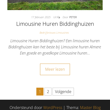
17 februari 2025
Uit
Door
PETER
Limousine Huren Biddinghuizen
Bedrijfsnieuws Limousines
Limousine Huren Biddinghuizen? Een limousine huren
Biddinghuizen kan het beste bij Limousine huren Almere
Een goede en goedkope Limousine huren…
Meer lezen
1
2
Volgende
Berichten paginering
Ondersteund door
WordPress
|
Thema:
Master Blog