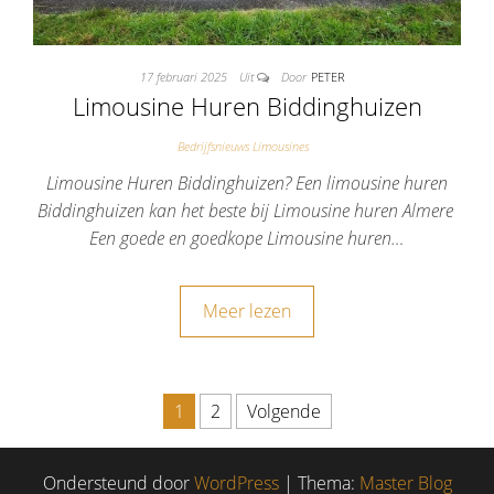
17 februari 2025
Uit
Door
PETER
Limousine Huren Biddinghuizen
Bedrijfsnieuws Limousines
Limousine Huren Biddinghuizen? Een limousine huren
Biddinghuizen kan het beste bij Limousine huren Almere
Een goede en goedkope Limousine huren…
Meer lezen
1
2
Volgende
Berichten paginering
Ondersteund door
WordPress
|
Thema:
Master Blog