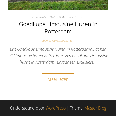
21 september 2024
Uit
Door
PETER
Goedkope Limousine Huren in
Rotterdam
Bedrijfsnieuws Limousines
Een Goedkope Limousine Huren in Rotterdam? Dat kan
bij Limousine huren Rotterdam Een goedkope Limousine
huren in Rotterdam? Ervaar een exclusieve…
Meer lezen
Ondersteund door
WordPress
|
Thema:
Master Blog