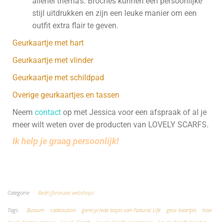
allerlei thema’s. Broches kunnen een persoonlijke
stijl uitdrukken en zijn een leuke manier om een
outfit extra flair te geven.
Geurkaartje met hart
Geurkaartje met vlinder
Geurkaartje met schildpad
Overige geurkaartjes en tassen
Neem
contact
op met Jessica voor een afspraak of al je
meer wilt weten over de producten van LOVELY SCARFS.
Ik help je graag persoonlijk!
Koop hier je CD
Categorie
Bedrijfsnieuws webshops
Tags
Bussum
cadeaubon
gerecyclede tasjes van Natural Life
geur kaartjes
how